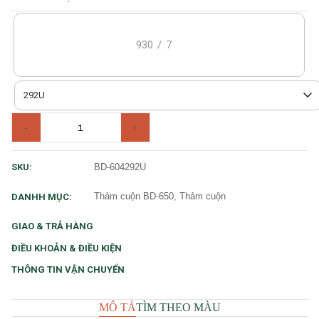
930
/
7
292U
-
+
BD-604292U
SKU:
Thảm cuộn BD-650, Thảm cuộn
DANHH MỤC:
GIAO & TRẢ HÀNG
ĐIỀU KHOẢN & ĐIỀU KIỆN
THÔNG TIN VẬN CHUYỂN
MÔ TẢ
TÌM THEO MÀU