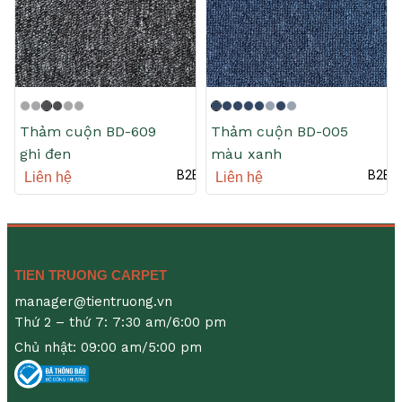
Thảm cuộn BD-609
Thảm cuộn BD-005
ghi đen
màu xanh
B2B
B2B
Liên hệ
Liên hệ
TIEN TRUONG CARPET
manager@tientruong.vn
Thứ 2 – thứ 7: 7:30 am/6:00 pm
Chủ nhật: 09:00 am/5:00 pm