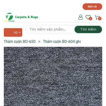
Mới về
Hotline hỗ trợ 24/7
0918 525 141
0
0
Tìm kiếm
All
Thảm cuộn BD-650
>
Thảm cuộn BD-604 ghi