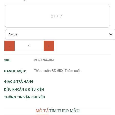
21
/
7
A-409
-
+
BD-609A-409
SKU:
Thảm cuộn BD-650, Thảm cuộn
DANHH MỤC:
GIAO & TRẢ HÀNG
ĐIỀU KHOẢN & ĐIỀU KIỆN
THÔNG TIN VẬN CHUYỂN
MÔ TẢ
TÌM THEO MÀU