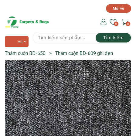
Mới về
Hotline hỗ trợ 24/7
0918 525 141
0
0
Tìm kiếm
All
Thảm cuộn BD-650
>
Thảm cuộn BD-609 ghi đen