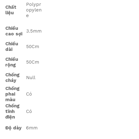
Polypr
Chất
opylen
liệu
e
Chiều
3.5mm
cao sợi
Chiều
50Cm
dài
Chiều
50Cm
rộng
Chống
Null
cháy
Chống
phai
Có
màu
Chống
tĩnh
Có
điện
Độ dày
6mm