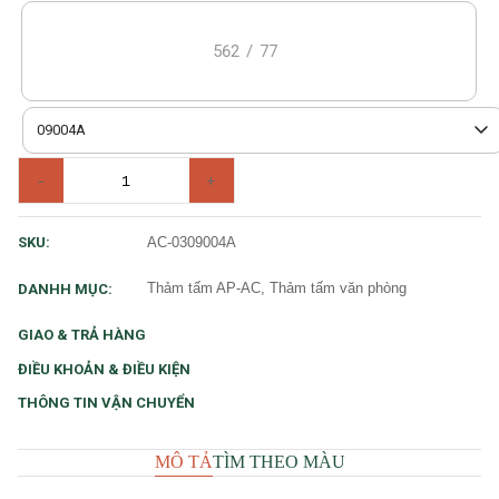
562
/
77
09004A
-
+
AC-0309004A
SKU:
Thảm tấm AP-AC, Thảm tấm văn phòng
DANHH MỤC:
GIAO & TRẢ HÀNG
ĐIỀU KHOẢN & ĐIỀU KIỆN
THÔNG TIN VẬN CHUYỂN
MÔ TẢ
TÌM THEO MÀU