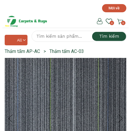
Mới về
Hotline hỗ trợ 24/7
0918 525 141
0
0
Tìm kiếm
All
Thảm tấm AP-AC
>
Thảm tấm AC-03