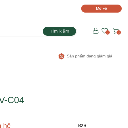
Mới về
Tìm kiếm
0
0
Sản phẩm đang giảm giá
V-C04
n hệ
B2B