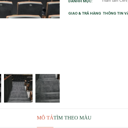
Thảm tấm CM
DANHH MỤC:
GIAO & TRẢ HÀNG
THÔNG TIN V
MÔ TẢ
TÌM THEO MÀU