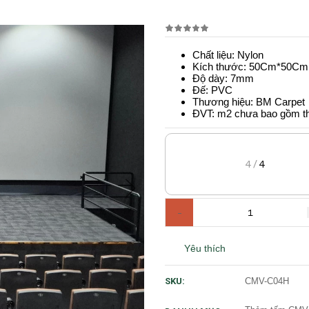
Chất liệu: Nylon
Kích thước: 50Cm*50Cm
Độ dày: 7mm
Đế: PVC
Thương hiệu: BM Carpet
ĐVT: m2 chưa bao gồm t
4
4
/
-
Yêu thích
CMV-C04H
SKU: