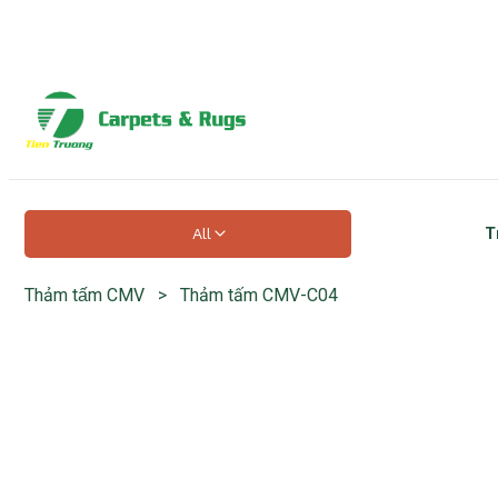
Hotline hỗ trợ 24/7
0918 525 141
T
All
Thảm tấm CMV
>
Thảm tấm CMV-C04