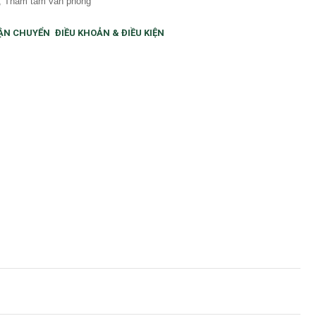
V, Thảm tấm văn phòng
ẬN CHUYỂN
ĐIỀU KHOẢN & ĐIỀU KIỆN