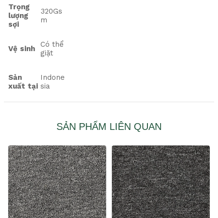
Trọng
320Gs
lượng
m
sợi
Có thể
Vệ sinh
giặt
Sản
Indone
xuất tại
sia
SẢN PHẨM LIÊN QUAN