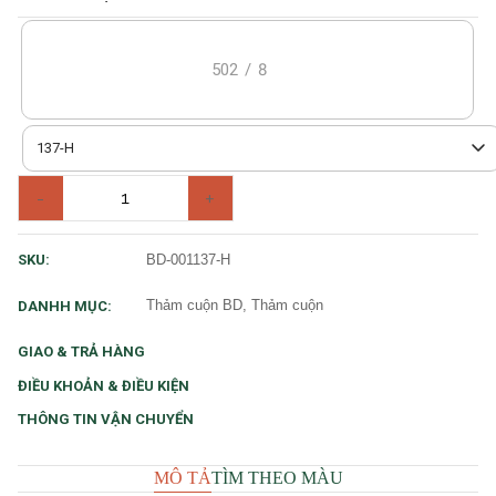
502
/
8
137-H
-
+
BD-001137-H
SKU:
Thảm cuộn BD, Thảm cuộn
DANHH MỤC:
GIAO & TRẢ HÀNG
ĐIỀU KHOẢN & ĐIỀU KIỆN
THÔNG TIN VẬN CHUYỂN
MÔ TẢ
TÌM THEO MÀU