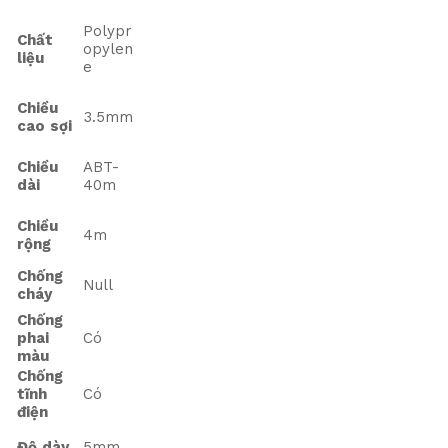
Polypr
Chất
opylen
liệu
e
Chiều
3.5mm
cao sợi
Chiều
ABT-
dài
40m
Chiều
4m
rộng
Chống
Null
cháy
Chống
phai
Có
màu
Chống
tĩnh
Có
điện
Độ dày
5mm