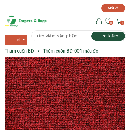
Mới về
Hotline hỗ trợ 24/7
0918 525 141
0
0
Tìm kiếm
All
Thảm cuộn BD
>
Thảm cuộn BD-001 màu đỏ