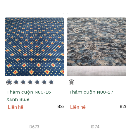
Thảm cuộn N80-16
Thảm cuộn N80-17
Xanh Blue
B2B
B2B
Liên hệ
Liên hệ
ID
673
ID
74