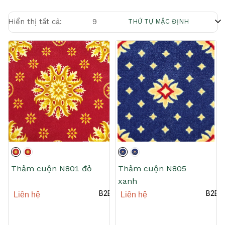
9
Hiển thị tất cả:
THỨ TỰ MẶC ĐỊNH
Thảm cuộn N801 đỏ
Thảm cuộn N805
xanh
B2B
B2B
Liên hệ
Liên hệ