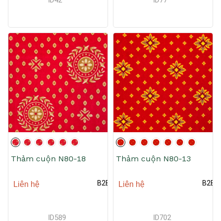
ID
42
ID
77
Thảm cuộn N80-18
Thảm cuộn N80-13
B2B
B2B
Liên hệ
Liên hệ
ID
589
ID
702