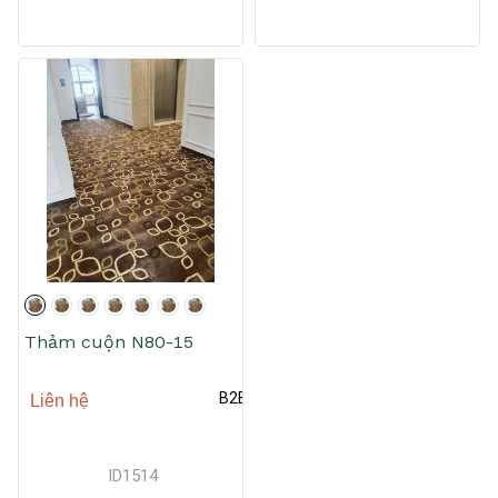
Thảm cuộn N80-15
B2B
Liên hệ
ID
1514