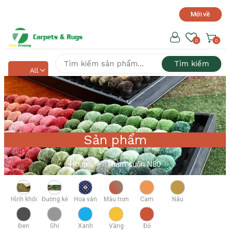
Mới về
Hotline hỗ trợ 24/7
0918 525 141
0
0
Tìm kiếm
All
Sản phẩm
Home
>
Thảm cuộn N80
Hình khối
Đường kẻ
Hoa văn
Màu trơn
Cam
Nâu
Đen
Ghi
Xanh
Vàng
Đỏ