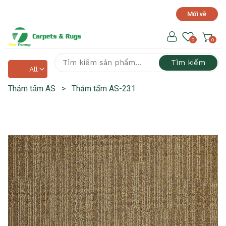
Mới về
Hotline hỗ trợ 24/7
0918 525 141
0
0
Tìm kiếm
All
Thảm tấm AS
>
Thảm tấm AS-231