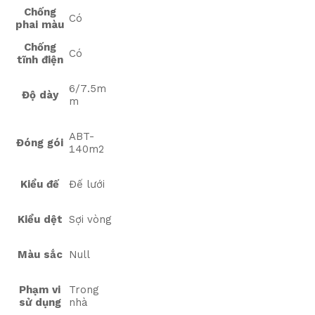
Chống
Có
phai màu
Chống
Có
tĩnh điện
6/7.5m
Độ dày
m
ABT-
Đóng gói
140m2
Kiểu đế
Đế lưới
Kiểu dệt
Sợi vòng
Màu sắc
Null
Phạm vi
Trong
sử dụng
nhà