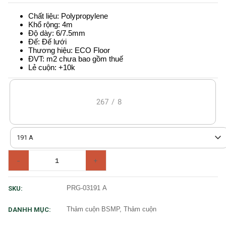
Chất liệu: Polypropylene
Khổ rộng: 4m
Độ dày: 6/7.5mm
Đế: Đế lưới
Thương hiệu: ECO Floor
ĐVT: m2 chưa bao gồm thuế
Lẻ cuộn: +10k
267
/
8
191 A
-
+
PRG-03191 A
SKU:
Thảm cuộn BSMP, Thảm cuộn
DANHH MỤC: