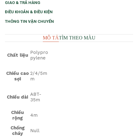
GIAO & TRẢ HÀNG
ĐIỀU KHOẢN & ĐIỀU KIỆN
THÔNG TIN VẬN CHUYỂN
MÔ TẢ
TÌM THEO MÀU
Polypro
Chất liệu
pylene
Chiều cao
2/4/5m
sợi
m
ABT-
Chiều dài
35m
Chiều
4m
rộng
Chống
Null
cháy