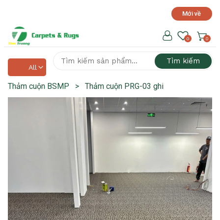
Mới về
Hotline hỗ trợ 24/7
0918 525 141
0
0
Tìm kiếm
All
Thảm cuộn BSMP
>
Thảm cuộn PRG-03 ghi