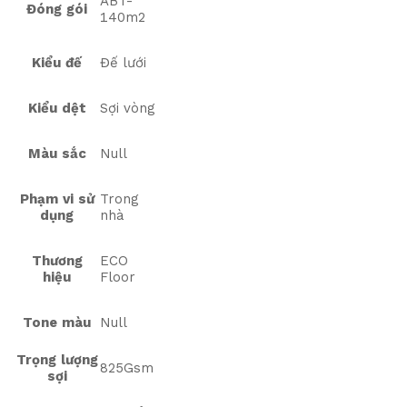
ABT-
Đóng gói
140m2
Kiểu đế
Đế lưới
Kiểu dệt
Sợi vòng
Màu sắc
Null
Phạm vi sử
Trong
dụng
nhà
Thương
ECO
hiệu
Floor
Tone màu
Null
Trọng lượng
825Gsm
sợi