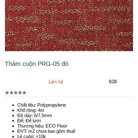
Thảm cuộn PRG-05 đỏ
Liên hệ
B2B
Chất liệu: Polypropylene
Khổ rộng: 4m
Độ dày: 6/7.5mm
Đế: Đế lưới
Thương hiệu: ECO Floor
ĐVT: m2 chưa bao gồm thuế
Lẻ cuộn: +10k