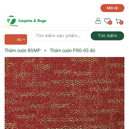
Mới về
Hotline hỗ trợ 24/7
0918 525 141
0
0
Tìm kiếm
All
Thảm cuộn BSMP
>
Thảm cuộn PRG-05 đỏ