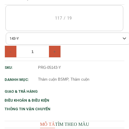
117
/
19
143-Y
-
+
PRG-05143-Y
SKU:
Thảm cuộn BSMP, Thảm cuộn
DANHH MỤC:
GIAO & TRẢ HÀNG
ĐIỀU KHOẢN & ĐIỀU KIỆN
THÔNG TIN VẬN CHUYỂN
MÔ TẢ
TÌM THEO MÀU