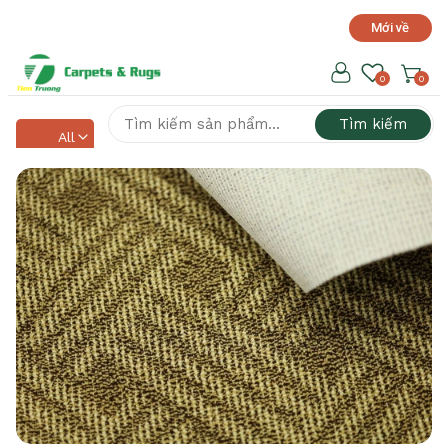
Mới về
Hotline hỗ trợ 24/7
0918 525 141
0
0
Tìm kiếm
All