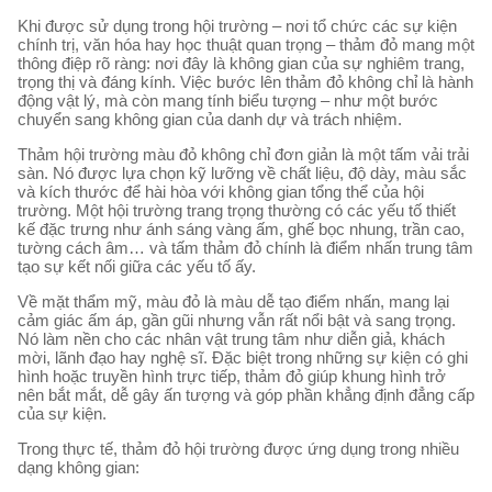
Khi được sử dụng trong hội trường – nơi tổ chức các sự kiện
chính trị, văn hóa hay học thuật quan trọng – thảm đỏ mang một
thông điệp rõ ràng: nơi đây là không gian của sự nghiêm trang,
trọng thị và đáng kính. Việc bước lên thảm đỏ không chỉ là hành
động vật lý, mà còn mang tính biểu tượng – như một bước
chuyển sang không gian của danh dự và trách nhiệm.
Thảm hội trường màu đỏ không chỉ đơn giản là một tấm vải trải
sàn. Nó được lựa chọn kỹ lưỡng về chất liệu, độ dày, màu sắc
và kích thước để hài hòa với không gian tổng thể của hội
trường. Một hội trường trang trọng thường có các yếu tố thiết
kế đặc trưng như ánh sáng vàng ấm, ghế bọc nhung, trần cao,
tường cách âm… và tấm thảm đỏ chính là điểm nhấn trung tâm
tạo sự kết nối giữa các yếu tố ấy.
Về mặt thẩm mỹ, màu đỏ là màu dễ tạo điểm nhấn, mang lại
cảm giác ấm áp, gần gũi nhưng vẫn rất nổi bật và sang trọng.
Nó làm nền cho các nhân vật trung tâm như diễn giả, khách
mời, lãnh đạo hay nghệ sĩ. Đặc biệt trong những sự kiện có ghi
hình hoặc truyền hình trực tiếp, thảm đỏ giúp khung hình trở
nên bắt mắt, dễ gây ấn tượng và góp phần khẳng định đẳng cấp
của sự kiện.
Trong thực tế, thảm đỏ hội trường được ứng dụng trong nhiều
dạng không gian: