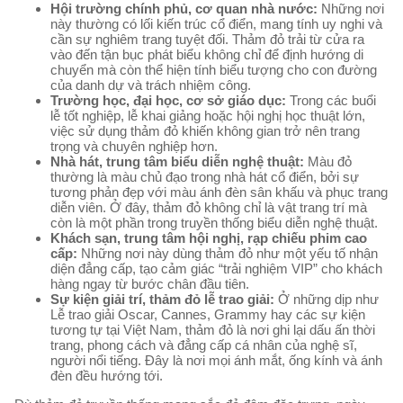
Hội trường chính phủ, cơ quan nhà nước:
Những nơi
này thường có lối kiến trúc cổ điển, mang tính uy nghi và
cần sự nghiêm trang tuyệt đối. Thảm đỏ trải từ cửa ra
vào đến tận bục phát biểu không chỉ để định hướng di
chuyển mà còn thể hiện tính biểu tượng cho con đường
của danh dự và trách nhiệm công.
Trường học, đại học, cơ sở giáo dục:
Trong các buổi
lễ tốt nghiệp, lễ khai giảng hoặc hội nghị học thuật lớn,
việc sử dụng thảm đỏ khiến không gian trở nên trang
trọng và chuyên nghiệp hơn.
Nhà hát, trung tâm biểu diễn nghệ thuật:
Màu đỏ
thường là màu chủ đạo trong nhà hát cổ điển, bởi sự
tương phản đẹp với màu ánh đèn sân khấu và phục trang
diễn viên. Ở đây, thảm đỏ không chỉ là vật trang trí mà
còn là một phần trong truyền thống biểu diễn nghệ thuật.
Khách sạn, trung tâm hội nghị, rạp chiếu phim cao
cấp:
Những nơi này dùng thảm đỏ như một yếu tố nhận
diện đẳng cấp, tạo cảm giác “trải nghiệm VIP” cho khách
hàng ngay từ bước chân đầu tiên.
Sự kiện giải trí, thảm đỏ lễ trao giải:
Ở những dịp như
Lễ trao giải Oscar, Cannes, Grammy hay các sự kiện
tương tự tại Việt Nam, thảm đỏ là nơi ghi lại dấu ấn thời
trang, phong cách và đẳng cấp cá nhân của nghệ sĩ,
người nổi tiếng. Đây là nơi mọi ánh mắt, ống kính và ánh
đèn đều hướng tới.