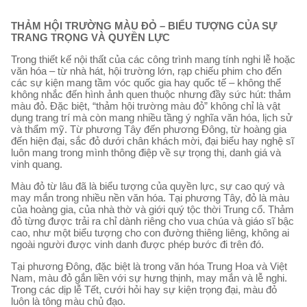
THẢM HỘI TRƯỜNG MÀU ĐỎ – BIỂU TƯỢNG CỦA SỰ
TRANG TRỌNG VÀ QUYỀN LỰC
Trong thiết kế nội thất của các công trình mang tính nghi lễ hoặc
văn hóa – từ nhà hát, hội trường lớn, rạp chiếu phim cho đến
các sự kiện mang tầm vóc quốc gia hay quốc tế – không thể
không nhắc đến hình ảnh quen thuộc nhưng đầy sức hút: thảm
màu đỏ. Đặc biệt, “thảm hội trường màu đỏ” không chỉ là vật
dụng trang trí mà còn mang nhiều tầng ý nghĩa văn hóa, lịch sử
và thẩm mỹ. Từ phương Tây đến phương Đông, từ hoàng gia
đến hiện đại, sắc đỏ dưới chân khách mời, đại biểu hay nghệ sĩ
luôn mang trong mình thông điệp về sự trọng thị, danh giá và
vinh quang.
Màu đỏ từ lâu đã là biểu tượng của quyền lực, sự cao quý và
may mắn trong nhiều nền văn hóa. Tại phương Tây, đỏ là màu
của hoàng gia, của nhà thờ và giới quý tộc thời Trung cổ. Thảm
đỏ từng được trải ra chỉ dành riêng cho vua chúa và giáo sĩ bậc
cao, như một biểu tượng cho con đường thiêng liêng, không ai
ngoài người được vinh danh được phép bước đi trên đó.
Tại phương Đông, đặc biệt là trong văn hóa Trung Hoa và Việt
Nam, màu đỏ gắn liền với sự hưng thịnh, may mắn và lễ nghi.
Trong các dịp lễ Tết, cưới hỏi hay sự kiện trọng đại, màu đỏ
luôn là tông màu chủ đạo.