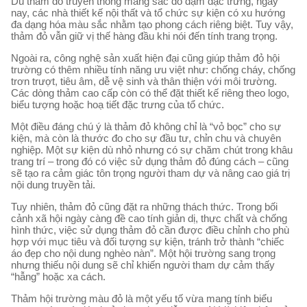
Dù thảm đỏ truyền thống mang sắc đỏ đậm đặc trưng, ngày
nay, các nhà thiết kế nội thất và tổ chức sự kiện có xu hướng
đa dạng hóa màu sắc nhằm tạo phong cách riêng biệt. Tuy vậy,
thảm đỏ vẫn giữ vị thế hàng đầu khi nói đến tính trang trọng.
Ngoài ra, công nghệ sản xuất hiện đại cũng giúp thảm đỏ hội
trường có thêm nhiều tính năng ưu việt như: chống cháy, chống
trơn trượt, tiêu âm, dễ vệ sinh và thân thiện với môi trường.
Các dòng thảm cao cấp còn có thể đặt thiết kế riêng theo logo,
biểu tượng hoặc hoạ tiết đặc trưng của tổ chức.
Một điều đáng chú ý là thảm đỏ không chỉ là “vỏ bọc” cho sự
kiện, mà còn là thước đo cho sự đầu tư, chỉn chu và chuyên
nghiệp. Một sự kiện dù nhỏ nhưng có sự chăm chút trong khâu
trang trí – trong đó có việc sử dụng thảm đỏ đúng cách – cũng
sẽ tạo ra cảm giác tôn trọng người tham dự và nâng cao giá trị
nội dung truyền tải.
Tuy nhiên, thảm đỏ cũng đặt ra những thách thức. Trong bối
cảnh xã hội ngày càng đề cao tính giản dị, thực chất và chống
hình thức, việc sử dụng thảm đỏ cần được điều chỉnh cho phù
hợp với mục tiêu và đối tượng sự kiện, tránh trở thành “chiếc
áo đẹp cho nội dung nghèo nàn”. Một hội trường sang trọng
nhưng thiếu nội dung sẽ chỉ khiến người tham dự cảm thấy
“hẫng” hoặc xa cách.
Thảm hội trường màu đỏ là một yếu tố vừa mang tính biểu