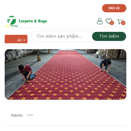
Mới về
Hotline hỗ trợ 24/7
0918 525 141
0
0
Tìm kiếm
All
Admin