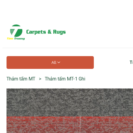
Hotline hỗ trợ 24/7
0918 525 141
T
All
Thảm tấm MT
>
Thảm tấm MT-1 Ghi