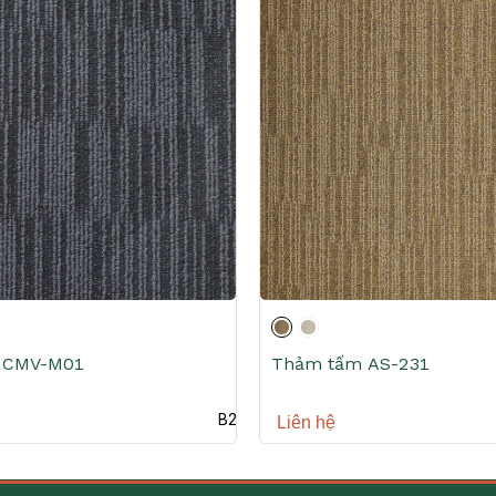
 CMV-M01
Thảm tấm AS-231
B2B
Liên hệ