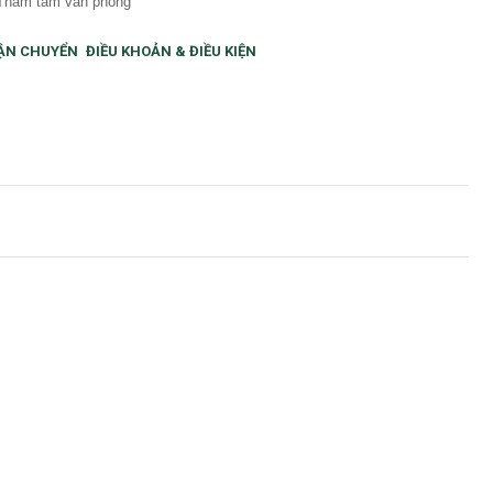
, Thảm tấm văn phòng
ẬN CHUYỂN
ĐIỀU KHOẢN & ĐIỀU KIỆN