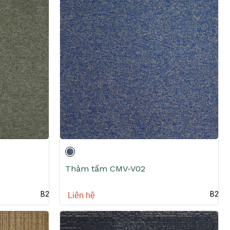
Thảm tấm CMV-V02
B2B
B2B
Liên hệ