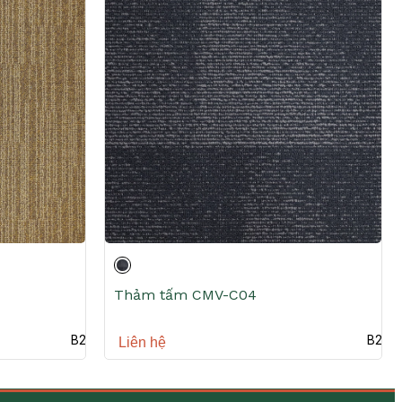
Thảm tấm CMV-C04
B2B
B2B
Liên hệ