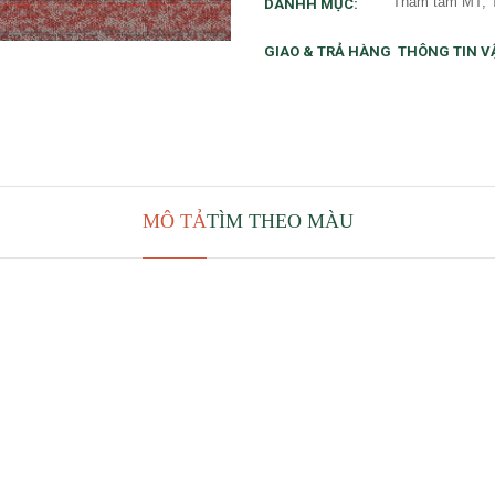
Thảm tấm MT
DANHH MỤC:
GIAO & TRẢ HÀNG
THÔNG TIN V
MÔ TẢ
TÌM THEO MÀU