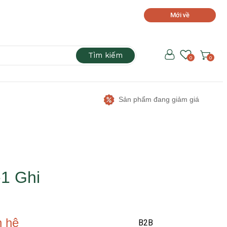
Mới về
Tìm kiếm
0
0
Sản phẩm đang giảm giá
1 Ghi
n hệ
B2B