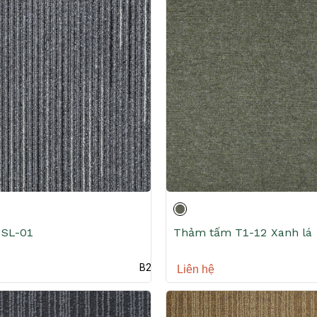
SL-01
Thảm tấm T1-12 Xanh lá
B2B
Liên hệ