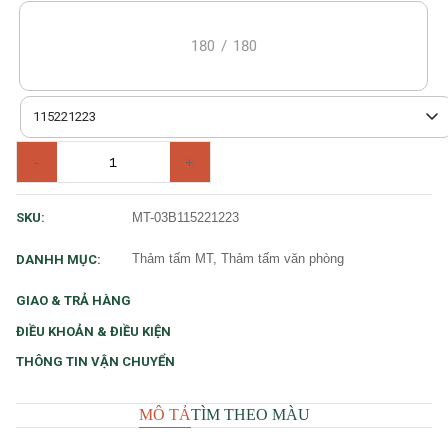
180
/
180
115221223
-
+
MT-03B115221223
SKU:
Thảm tấm MT, Thảm tấm văn phòng
DANHH MỤC:
GIAO & TRẢ HÀNG
ĐIỀU KHOẢN & ĐIỀU KIỆN
THÔNG TIN VẬN CHUYỂN
MÔ TẢ
TÌM THEO MÀU