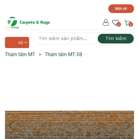
Mới về
Hotline hỗ trợ 24/7
0918 525 141
0
0
Tìm kiếm
All
Thảm tấm MT
>
Thảm tấm MT-3B